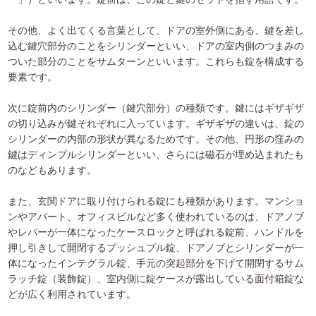
その他、よく出てくる言葉として、ドアの室外側にある、鍵を差し
込む鍵穴部分のことをシリンダーといい、ドアの室内側のつまみの
ついた部分のことをサムターンといいます。これらも錠を構成する
要素です。
次に錠前内のシリンダー（鍵穴部分）の種類です。鍵にはギザギザ
の切り込みが鍵それぞれに入っています。ギザギザの違いは、錠の
シリンダーの内部の形状が異なるためです。その他、円形の窪みの
鍵はディンプルシリンダーといい、さらには磁石が埋め込まれたも
のなどもあります。
また、玄関ドアに取り付けられる錠にも種類があります。マンショ
ンやアパート、オフィスビルなど多く使われているのは、ドアノブ
やレバーが一体になったケースロックと呼ばれる錠前、ハンドルを
押し引きして開閉するプッシュプル錠、ドアノブとシリンダーが一
体になったインテグラル錠、手元の突起部分を下げて開閉するサム
ラッチ錠（装飾錠）、室内側に錠ケースが露出している面付箱錠な
どが広く利用されています。